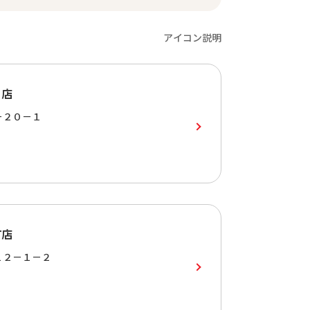
アイコン説明
目店
－２０－１
町店
１２－１－２