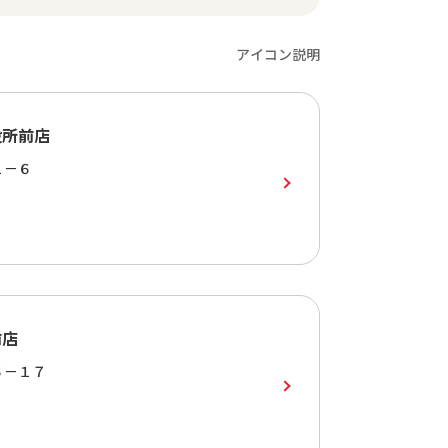
アイコン説明
役所前店
１－６
前店
６－１７