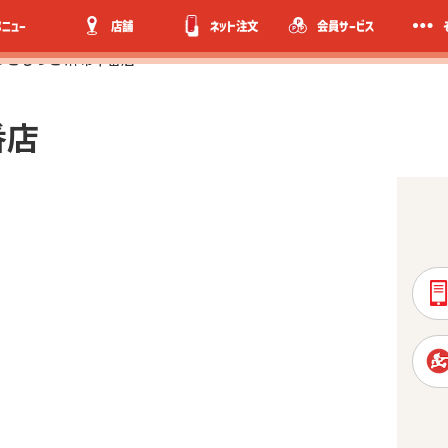
メニュー
店舗
ネット注文
会員サービス
っともっと 麻布十番店
番店