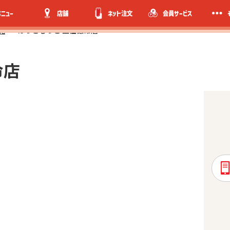
メニュー
店舗
ネット注文
会員サービス
覧
ほっともっと 藍住徳命店
命店