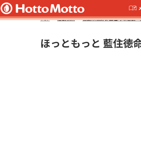
TOP
店舗検索
徳島県板野郡藍住町の店舗一
ほっともっと 藍住徳