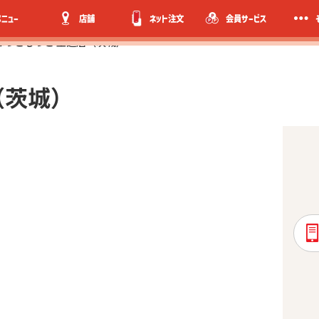
メニュー
店舗
ネット注文
会員サービス
ほっともっと 玉造店（茨城）
（茨城）