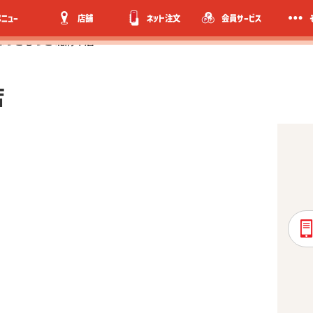
メニュー
店舗
ネット注文
会員サービス
ほっともっと 北府中店
店